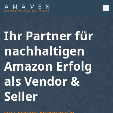
+49 5204 8781551
info@amaven.de
Ihr Partner für
Termin vereinbaren
nachhaltigen
Kostenfreie Markenanalyse
Amazon Erfolg
als Vendor &
Dienstleistungen
Fallstudien
Seller
Über uns